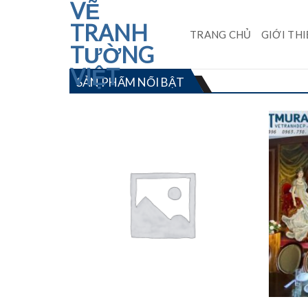
VẼ
Skip
to
TRANH
TRANG CHỦ
GIỚI TH
content
TƯỜNG
VIỆT
SẢN PHẨM NỔI BẬT