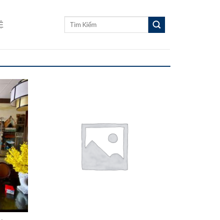
Tìm
Ệ
kiếm: