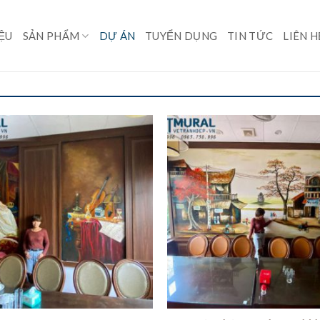
IỆU
SẢN PHẨM
DỰ ÁN
TUYỂN DỤNG
TIN TỨC
LIÊN H