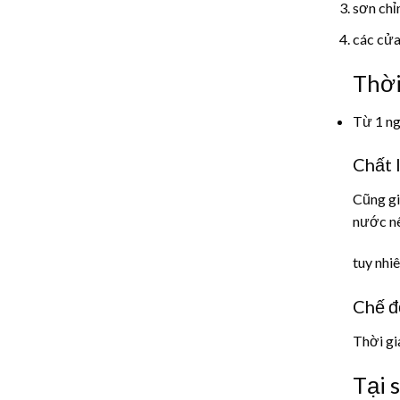
sơn chỉ
các cửa
Thời
Từ 1 ng
Chất 
Cũng gi
nước nê
tuy nhi
Chế đ
Thời gi
Tại 