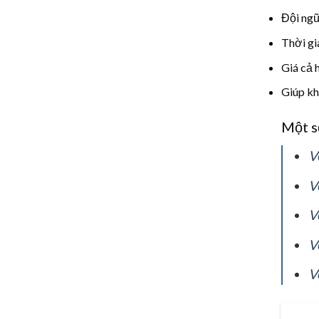
Đội ngũ 
Thời gi
Giá cả h
Giúp kh
Một s
V
V
V
V
V