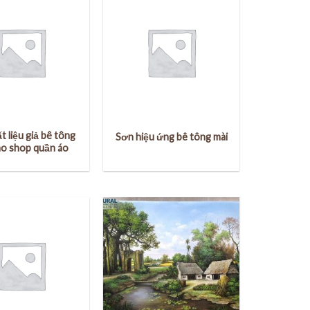
t liệu giả bê tông
Sơn hiệu ứng bê tông mài
ho shop quần áo