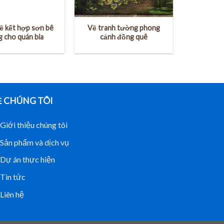
vẽ kết hợp sơn bê
Vẽ tranh tường phong
g cho quán bia
cảnh đồng quê
Ề CHÚNG TÔI
Giới thiệu chúng tôi
Sản phẩm và dịch vụ
Dự án thực hiện
Tin tức
Liên hệ