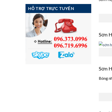
HỖ TRỢ TRỰC TUYẾN
Sơn H
Sơn H
Bóng nh