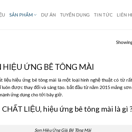
IỆU
SẢN PHẨM
DỰ ÁN
TUYỂN DỤNG
TIN TỨC
LIÊN H
Showing 
 HIỆU ỨNG BÊ TÔNG MÀI
t liệu hiệu ứng bê tông mài là một loại hình nghệ thuật có từ rất 
 luôn được thay đổi và sáng tạo. bắt đầu từ năm 2015 mảng sơn 
mạnh ứng dụng cho tới bây giờ.
CHẤT LIỆU, hiệu ứng bê tông mài là gì ?
Sơn Hiệu Ứng Giả Bê Tông Mài