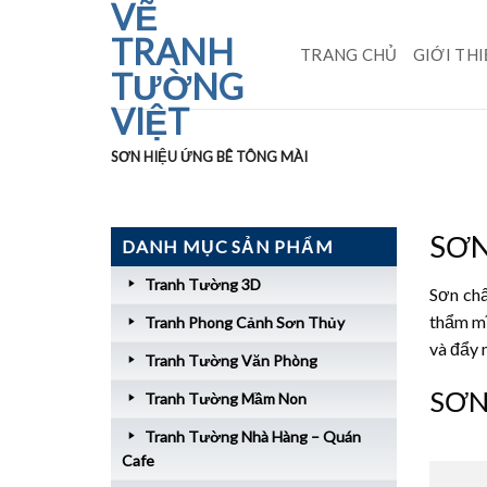
VẼ
Skip
to
TRANH
TRANG CHỦ
GIỚI TH
content
TƯỜNG
VIỆT
SƠN HIỆU ỨNG BÊ TÔNG MÀI
SƠN
DANH MỤC SẢN PHẨM
Tranh Tường 3D
Sơn chấ
thẩm mĩ
Tranh Phong Cảnh Sơn Thủy
và đẩy 
Tranh Tường Văn Phòng
SƠN 
Tranh Tường Mầm Non
Tranh Tường Nhà Hàng – Quán
Cafe