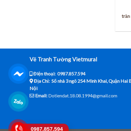
trần
Vẽ Tranh Tường Vietmural
Điện thoại: 0987.857.594
Địa Chỉ: Số nhà 3 ngõ 254 Minh Khai, Quận Hai 
Nội
Email:
Dotiendat.18.08.1994@gmail.com
0987.857.594