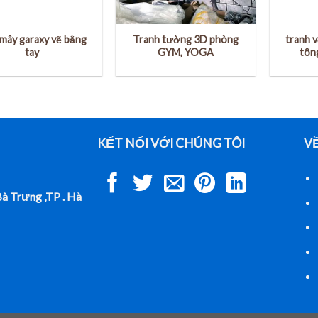
 mây garaxy vẽ bằng
Tranh tường 3D phòng
tranh 
tay
GYM, YOGA
tôn
KẾT NỐI VỚI CHÚNG TÔI
V
Bà Trưng ,TP . Hà