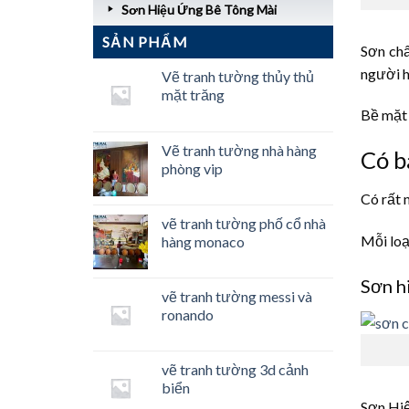
Sơn Hiệu Ứng Bê Tông Mài
SẢN PHẨM
Sơn chấ
người h
Vẽ tranh tường thủy thủ
mặt trăng
Bề mặt 
Vẽ tranh tường nhà hàng
Có b
phòng vip
Có rất 
vẽ tranh tường phố cổ nhà
Mỗi loạ
hàng monaco
Sơn h
vẽ tranh tường messi và
ronando
vẽ tranh tường 3d cảnh
biển
Sơn Hi