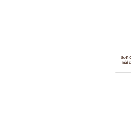
sơn c
mài 