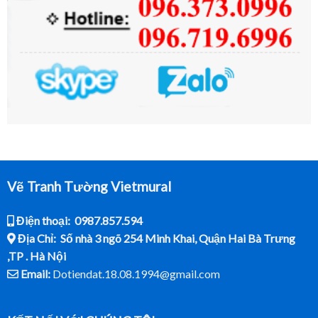
Vẽ Tranh Tường Vietmural
Điện thoại: 0987.857.594
Địa Chỉ: Số nhà 3 ngõ 254 Minh Khai, Quận Hai Bà Trưng
,TP . Hà Nội
Email:
Dotiendat.18.08.1994@gmail.com