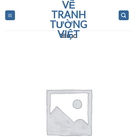
VẼ
Skip
to
TRANH
content
TƯỜNG
VIỆT
LỌC