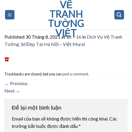
VẼ
Skip
to
TRANH
content
TƯỜNG
VIỆT
Published
30 Tháng 8, 2021
at
16 × 16
in
Dịch Vụ Vẽ Tranh
Tường 3d Đẹp Tại Hà Nội – Việt Mural
Trackbacks are closed, but you can
post a comment
.
←
Previous
Next
→
Để lại một bình luận
Email của bạn sẽ không được hiển thị công khai.
Các
trường bắt buộc được đánh dấu
*