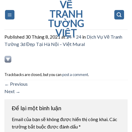
VẼ
Skip
to
TRANH
content
TƯỜNG
VIỆT
Published
30 Tháng 8, 2021
at
24 × 24
in
Dịch Vụ Vẽ Tranh
Tường 3d Đẹp Tại Hà Nội – Việt Mural
Trackbacks are closed, but you can
post a comment
.
←
Previous
Next
→
Để lại một bình luận
Email của bạn sẽ không được hiển thị công khai.
Các
trường bắt buộc được đánh dấu
*