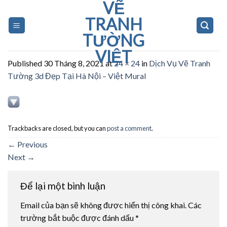
VẼ
Skip
to
TRANH
content
TƯỜNG
VIỆT
Published
30 Tháng 8, 2021
at
24 × 24
in
Dịch Vụ Vẽ Tranh
Tường 3d Đẹp Tại Hà Nội – Việt Mural
Trackbacks are closed, but you can
post a comment
.
←
Previous
Next
→
Để lại một bình luận
Email của bạn sẽ không được hiển thị công khai.
Các
trường bắt buộc được đánh dấu
*