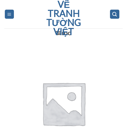
VẼ
Skip
to
TRANH
content
TƯỜNG
VIỆT
LỌC