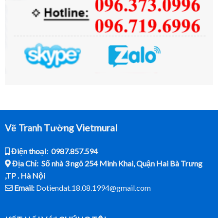
Vẽ Tranh Tường Vietmural
Điện thoại: 0987.857.594
Địa Chỉ: Số nhà 3 ngõ 254 Minh Khai, Quận Hai Bà Trưng
,TP . Hà Nội
Email:
Dotiendat.18.08.1994@gmail.com