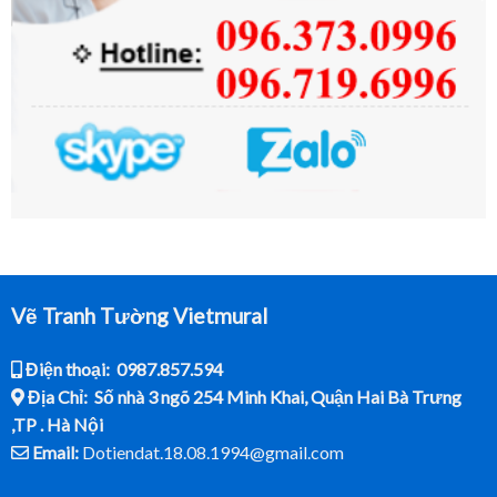
Vẽ Tranh Tường Vietmural
Điện thoại: 0987.857.594
Địa Chỉ: Số nhà 3 ngõ 254 Minh Khai, Quận Hai Bà Trưng
,TP . Hà Nội
Email:
Dotiendat.18.08.1994@gmail.com