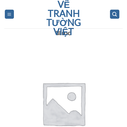
VẼ
Skip
to
TRANH
content
TƯỜNG
VIỆT
LỌC