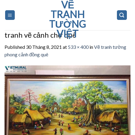
VẼ
Skip
to
TRANH
content
TƯỜNG
VIỆT
tranh vẽ cảnh chợ quê
Published
30 Tháng 8, 2021
at
533 × 400
in
Vẽ tranh tường
phong cảnh đồng quê